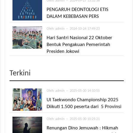
Oleh:
admin
– 2024-09-27 13:32:38
PENGARUH DEONTOLOGI ETIS
DALAM KEBEBASAN PERS
Oleh:
admin
– 2024-10-24 17:49:23
Hari Santri Nasional 22 Oktober
Bentuk Pengakuan Pemerintah
Presiden Jokowi
Terkini
Oleh:
admin
– 2025-05-30 14:10:55
UI Taekwondo Championship 2025
Diikuti 1.500 peserta dari 5 Provinsi
Oleh:
admin
– 2025-05-30 10:25:21
Renungan Dino Jemuwah : Hikmah