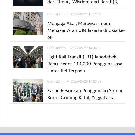
dari Timur, Wisdom dari Barat (3)
Oleh:
admin
– 2025-05-29 15:19:32
Menjaga Akal, Merawat Iman:
Menakar Arah UIN Jakarta di Usia ke-
68
Oleh:
admin
– 2025-05-29 14:36:33
Light Rail Transit (LRT) Jabodebek,
Rabu Sedot 114.000 Pengguna Jasa
Lintas Rel Terpadu
Oleh:
admin
– 2025-05-29 14:03:59
Kasad Resmikan Penggunaan Sumur
Bor di Gunung Kidul, Yogyakarta