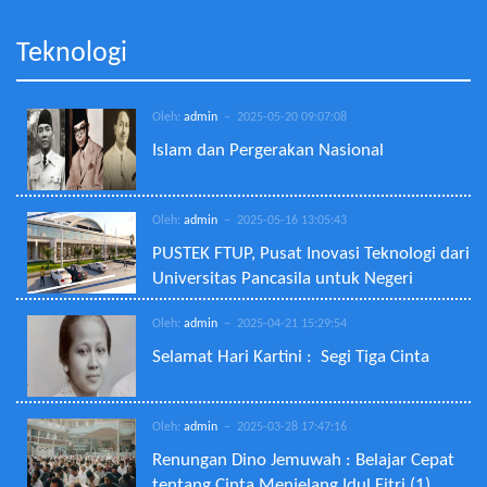
Teknologi
Oleh:
admin
– 2025-05-20 09:07:08
Islam dan Pergerakan Nasional
Oleh:
admin
– 2025-05-16 13:05:43
PUSTEK FTUP, Pusat Inovasi Teknologi dari
Universitas Pancasila untuk Negeri
Oleh:
admin
– 2025-04-21 15:29:54
Selamat Hari Kartini : Segi Tiga Cinta
Oleh:
admin
– 2025-03-28 17:47:16
Renungan Dino Jemuwah : Belajar Cepat
tentang Cinta Menjelang Idul Fitri (1)