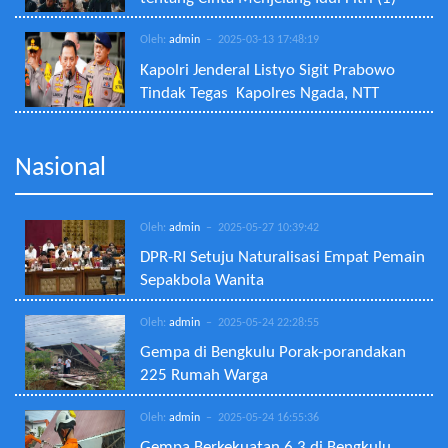
Oleh:
admin
– 2025-03-13 17:48:19
Kapolri Jenderal Listyo Sigit Prabowo
Tindak Tegas Kapolres Ngada, NTT
Nasional
Oleh:
admin
– 2025-05-27 10:39:42
DPR-RI Setuju Naturalisasi Empat Pemain
Sepakbola Wanita
Oleh:
admin
– 2025-05-24 22:28:55
Gempa di Bengkulu Porak-porandakan
225 Rumah Warga
Oleh:
admin
– 2025-05-24 16:55:36