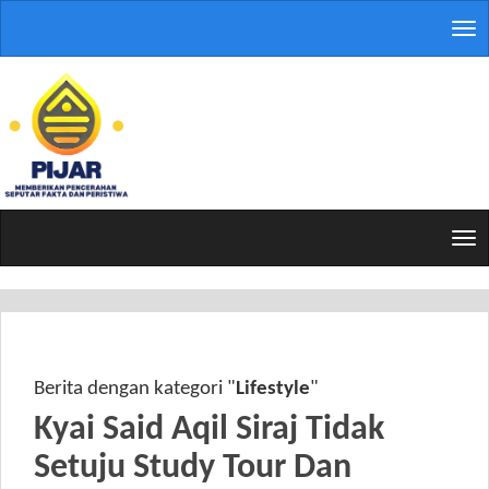
Tog
nav
Tog
nav
Berita dengan kategori "
Lifestyle
"
Kyai Said Aqil Siraj Tidak
Setuju Study Tour Dan