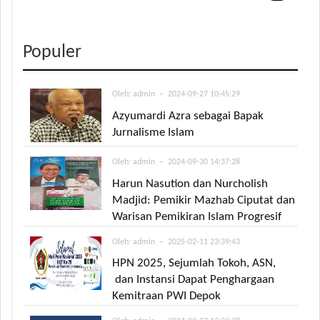
Populer
Oleh:
admin
– 2024-09-27 10:45:29
Azyumardi Azra sebagai Bapak
Jurnalisme Islam
Oleh:
admin
– 2024-09-30 14:37:28
Harun Nasution dan Nurcholish
Madjid: Pemikir Mazhab Ciputat dan
Warisan Pemikiran Islam Progresif
Oleh:
admin
– 2025-02-11 23:39:43
HPN 2025, Sejumlah Tokoh, ASN,
dan Instansi Dapat Penghargaan
Kemitraan PWI Depok