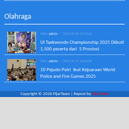
Olahraga
Oleh:
admin
– 2025-05-30 14:10:55
UI Taekwondo Championship 2025 Diikuti
1.500 peserta dari 5 Provinsi
Oleh:
admin
– 2025-05-17 23:06:06
10 Pejudo Polri Ikut Kejuaraan World
Police and Fire Games 2025
Copyright © 2026 PijarTeam | Repost by
PijarTeam