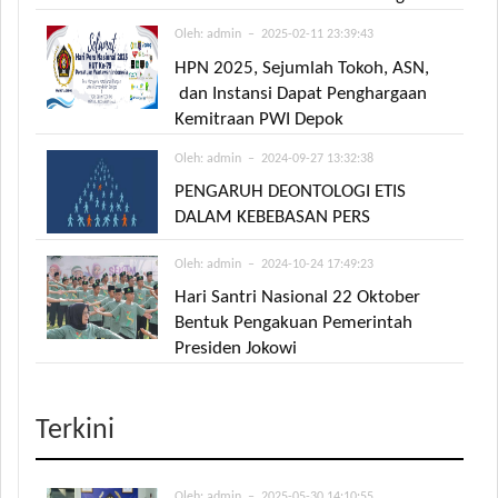
Oleh:
admin
– 2025-02-11 23:39:43
HPN 2025, Sejumlah Tokoh, ASN,
dan Instansi Dapat Penghargaan
Kemitraan PWI Depok
Oleh:
admin
– 2024-09-27 13:32:38
PENGARUH DEONTOLOGI ETIS
DALAM KEBEBASAN PERS
Oleh:
admin
– 2024-10-24 17:49:23
Hari Santri Nasional 22 Oktober
Bentuk Pengakuan Pemerintah
Presiden Jokowi
Terkini
Oleh:
admin
– 2025-05-30 14:10:55