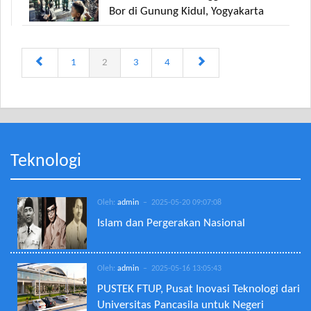
Bor di Gunung Kidul, Yogyakarta
1
2
3
4
Teknologi
Oleh:
admin
– 2025-05-20 09:07:08
Islam dan Pergerakan Nasional
Oleh:
admin
– 2025-05-16 13:05:43
PUSTEK FTUP, Pusat Inovasi Teknologi dari
Universitas Pancasila untuk Negeri