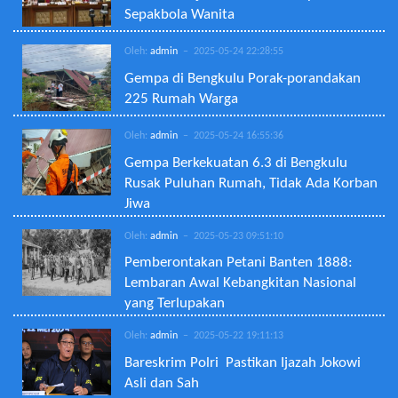
Sepakbola Wanita
Oleh:
admin
– 2025-05-24 22:28:55
Gempa di Bengkulu Porak-porandakan
225 Rumah Warga
Oleh:
admin
– 2025-05-24 16:55:36
Gempa Berkekuatan 6.3 di Bengkulu
Rusak Puluhan Rumah, Tidak Ada Korban
Jiwa
Oleh:
admin
– 2025-05-23 09:51:10
Pemberontakan Petani Banten 1888:
Lembaran Awal Kebangkitan Nasional
yang Terlupakan
Oleh:
admin
– 2025-05-22 19:11:13
Bareskrim Polri Pastikan Ijazah Jokowi
Asli dan Sah