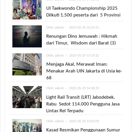
UI Taekwondo Championship 2025
Diikuti 1.500 peserta dari 5 Provinsi
Oleh:
admin
– 2025-05-30 10:25:21
Renungan Dino Jemuwah : Hikmah
dari Timur, Wisdom dari Barat (3)
Oleh:
admin
– 2025-05-29 15:19:32
Menjaga Akal, Merawat Iman:
Menakar Arah UIN Jakarta di Usia ke-
68
Oleh:
admin
– 2025-05-29 14:36:33
Light Rail Transit (LRT) Jabodebek,
Rabu Sedot 114.000 Pengguna Jasa
Lintas Rel Terpadu
Oleh:
admin
– 2025-05-29 14:03:59
Kasad Resmikan Penggunaan Sumur