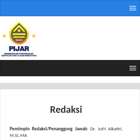
Tog
nav
Tog
nav
Redaksi
Pemimpin Redaksi/Penanggung Jawab:
Dr. Jufri Alkatiri,
M.Si, MA