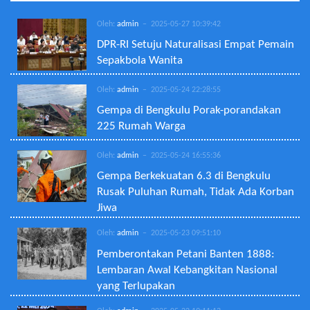
Oleh:
admin
– 2025-05-27 10:39:42
DPR-RI Setuju Naturalisasi Empat Pemain
Sepakbola Wanita
Oleh:
admin
– 2025-05-24 22:28:55
Gempa di Bengkulu Porak-porandakan
225 Rumah Warga
Oleh:
admin
– 2025-05-24 16:55:36
Gempa Berkekuatan 6.3 di Bengkulu
Rusak Puluhan Rumah, Tidak Ada Korban
Jiwa
Oleh:
admin
– 2025-05-23 09:51:10
Pemberontakan Petani Banten 1888:
Lembaran Awal Kebangkitan Nasional
yang Terlupakan