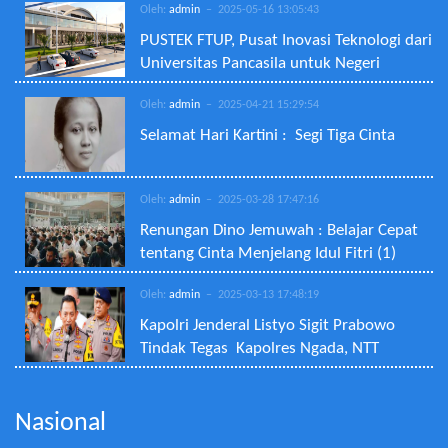
Oleh:
admin
– 2025-05-16 13:05:43
PUSTEK FTUP, Pusat Inovasi Teknologi dari
Universitas Pancasila untuk Negeri
Oleh:
admin
– 2025-04-21 15:29:54
Selamat Hari Kartini : Segi Tiga Cinta
Oleh:
admin
– 2025-03-28 17:47:16
Renungan Dino Jemuwah : Belajar Cepat
tentang Cinta Menjelang Idul Fitri (1)
Oleh:
admin
– 2025-03-13 17:48:19
Kapolri Jenderal Listyo Sigit Prabowo
Tindak Tegas Kapolres Ngada, NTT
Nasional