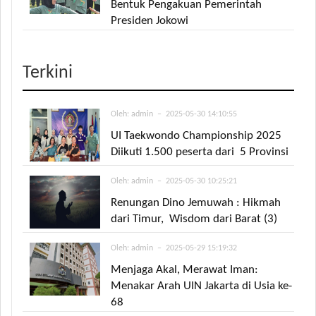
Bentuk Pengakuan Pemerintah
Presiden Jokowi
Terkini
Oleh:
admin
– 2025-05-30 14:10:55
UI Taekwondo Championship 2025
Diikuti 1.500 peserta dari 5 Provinsi
Oleh:
admin
– 2025-05-30 10:25:21
Renungan Dino Jemuwah : Hikmah
dari Timur, Wisdom dari Barat (3)
Oleh:
admin
– 2025-05-29 15:19:32
Menjaga Akal, Merawat Iman:
Menakar Arah UIN Jakarta di Usia ke-
68