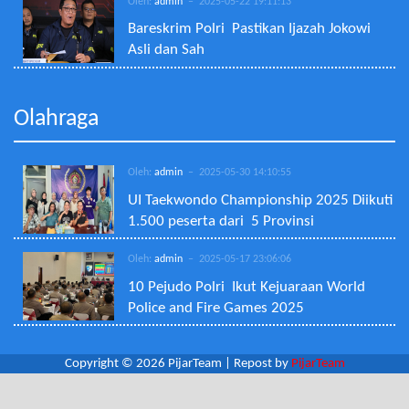
Oleh:
admin
– 2025-05-22 19:11:13
Bareskrim Polri Pastikan Ijazah Jokowi
Asli dan Sah
Olahraga
Oleh:
admin
– 2025-05-30 14:10:55
UI Taekwondo Championship 2025 Diikuti
1.500 peserta dari 5 Provinsi
Oleh:
admin
– 2025-05-17 23:06:06
10 Pejudo Polri Ikut Kejuaraan World
Police and Fire Games 2025
Copyright © 2026 PijarTeam | Repost by
PijarTeam