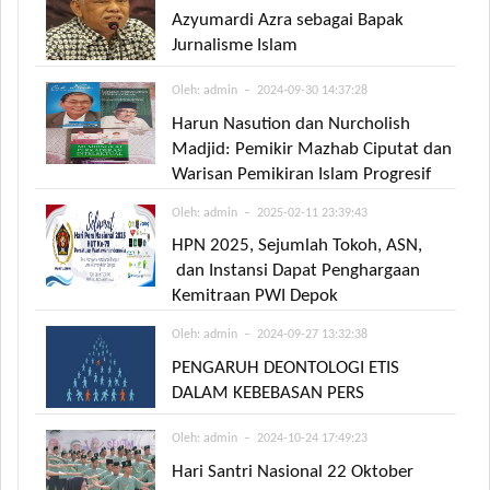
Azyumardi Azra sebagai Bapak
Jurnalisme Islam
Oleh:
admin
– 2024-09-30 14:37:28
Harun Nasution dan Nurcholish
Madjid: Pemikir Mazhab Ciputat dan
Warisan Pemikiran Islam Progresif
Oleh:
admin
– 2025-02-11 23:39:43
HPN 2025, Sejumlah Tokoh, ASN,
dan Instansi Dapat Penghargaan
Kemitraan PWI Depok
Oleh:
admin
– 2024-09-27 13:32:38
PENGARUH DEONTOLOGI ETIS
DALAM KEBEBASAN PERS
Oleh:
admin
– 2024-10-24 17:49:23
Hari Santri Nasional 22 Oktober