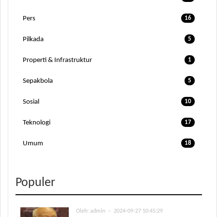
Pers
16
Pilkada
5
Properti & Infrastruktur
1
Sepakbola
5
Sosial
10
Teknologi
17
Umum
18
Populer
Oleh:
admin
– 2024-09-27 10:45:29