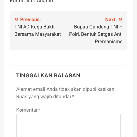
Editor: Jufri Alkatiri
Navigasi
Previous:
Next:
TNI AD Kerja Bakti
Bupati Gandeng TNI –
pos
Bersama Masyarakat
Polri, Bentuk Satgas Anti
Premanisme
TINGGALKAN BALASAN
Alamat email Anda tidak akan dipublikasikan.
Ruas yang wajib ditandai
*
Komentar
*