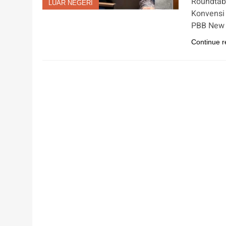
Roundtabl
LUAR NEGERI
Konvensi
PBB New Y
Continue r
LUAR NEGERI