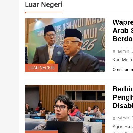
Luar Negeri
Wapre
Arab 
Berda
admin
Kiai Ma’r
LUAR NEGERI
Continue r
Berbi
Pengh
Disabi
admin
Agus Hasa