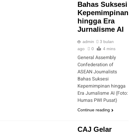
Bahas Suksesi
Kepemimpinan
hingga Era
Jurnalisme AI
admin
3 bulan
ago
0
4 mins
General Assembly
Confederation of
ASEAN Journalists
Bahas Suksesi
Kepemimpinan hingga
Era Jurnalisme AI (Foto:
Humas PWI Pusat)
Continue reading
CAJ Gelar