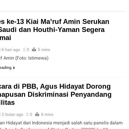
s ke-13 Kiai Ma’ruf Amin Serukan
Saudi dan Houthi-Yaman Segera
mai
6 hari ago
0
5 mins
uf Amin (Foto: Istimewa)
eading
cara di PBB, Agus Hidayat Dorong
apusan Diskriminasi Penyandang
litas
2 bulan ago
0
6 mins
n Hidayat dari Indonesia menjadi salah satu panelis dalam