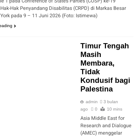
e 1 pada Conference of States Parties (COSP) ke-19
 Hak-Hak Penyandang Disabilitas (CRPD) di Markas Besar
ork pada 9 – 11 Juni 2026 (Foto: Istimewa)
eading
Timur Tengah
Masih
Membara,
Tidak
Kondusif bagi
Palestina
admin
3 bulan
ago
0
10 mins
Asia Middle East for
Research and Dialogue
(AMEC) menggelar