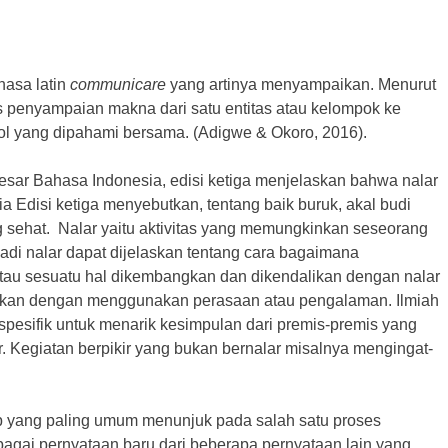
hasa latin
communicare
yang artinya menyampaikan. Menurut
es penyampaian makna dari satu entitas atau kelompok ke
ol yang dipahami bersama. (Adigwe & Okoro, 2016).
ar Bahasa Indonesia, edisi ketiga menjelaskan bahwa nalar
Edisi ketiga menyebutkan, tentang baik buruk, akal budi
g sehat. Nalar yaitu aktivitas yang memungkinkan seseorang
. Jadi nalar dapat dijelaskan tentang cara bagaimana
 atau sesuatu hal dikembangkan dan dikendalikan dengan nalar
 bukan dengan menggunakan perasaan atau pengalaman. Ilmiah
spesifik untuk menarik kesimpulan dari premis-premis yang
r. Kegiatan berpikir yang bukan bernalar misalnya mengingat-
 yang paling umum menunjuk pada salah satu proses
agai pernyataan baru dari beberapa pernyataan lain yang