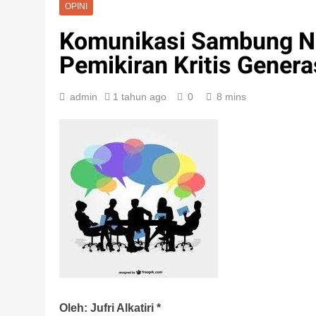
OPINI
Komunikasi Sambung Na
Pemikiran Kritis Generas
admin
1 tahun ago
0
8 mins
Oleh: Jufri Alkatiri *