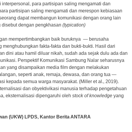
 interpersonal, para partisipan saling mengamati dan
para partisipan saling mengamati dan merespon kebiasaan
 seseorang dapat membangun komunikasi dengan orang lain
ng disebut dengan pengkhasan
(typication)
engan mempertimbangkan baik buruknya — berusaha
menghubungkan fakta-fakta dan bukti-bukti. Hasil dari
 dini atau hamil diluar nikah, sudah ada sejak dulu ada dan
omunikasi. Perspektif Komunikasi Sambung Nalar seharusnya
san yang disampaikan media film dengan melakukan
alangan, seperti anak, remaja, dewasa, dan orang tua —
 kepada semua warga masyarakat. (Miller et al., 2019).
internalisasi dan obyektivikasi manusia terhadap pengetahuan
a, eksternalisasi dipengaruhi oleh
stock of knowledge
yang
tawan (UKW) LPDS, Kantor Berita ANTARA