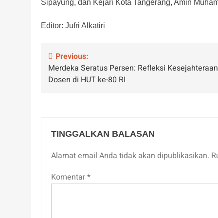
Sipayung, dan Kejari Kota Tangerang, Amin Muham
Editor: Jufri Alkatiri
Navigasi
Previous:
Merdeka Seratus Persen: Refleksi Kesejahteraan
pos
Dosen di HUT ke-80 RI
TINGGALKAN BALASAN
Alamat email Anda tidak akan dipublikasikan.
R
Komentar
*