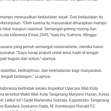
mampu mewujudkan kedaulatan sejati. Dari kedaulatan itu
erkelanjutan. “Oleh karena itu masyarakat diharapkan mampu
ra lokal maupun nasional. Semangat gotong royong dan
ta-cita Indonesia Emas 2045,” kata Ary Sutrisno, Minggu.
suasana yang penuh semangat nasionalisme, mereka harus
arakat. “Saya harap prajurit untuk terus hadir di tengah
di bagian dari solusi,” ujarnya.
tabilitas, kedisiplinan, dan keteladanan bagi masyarakat.
 tengah tantangan,” ucapnya.
ndonesia bertindak selaku Inspektur Upacara Wali Kota
a tersebut Wakil Wali Kota Tangerang Maryono Hasan, Ketua
 Letkol Inf I Gede Mahendra Subrata, Kapolrestro Tangerang
es Bandara Soekarno Hatta, M. Kombespol Ronald FC