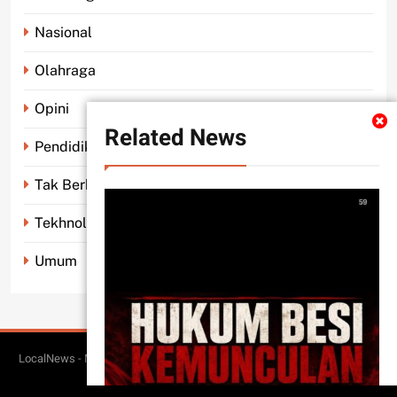
Nasional
Olahraga
Opini
Related News
Pendidikan
Tak Berkategori
Tekhnologi
Umum
LocalNews - Modern WordPress Theme. All Rights Reserved 2026.. Free
BlazeThemes
Theme By
.