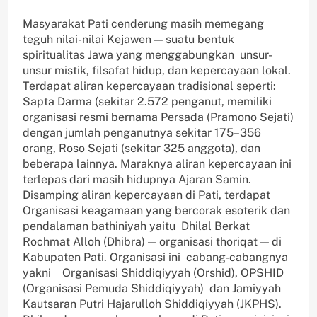
Masyarakat Pati cenderung masih memegang
teguh nilai-nilai Kejawen — suatu bentuk
spiritualitas Jawa yang menggabungkan unsur-
unsur mistik, filsafat hidup, dan kepercayaan lokal.
Terdapat aliran kepercayaan tradisional seperti:
Sapta Darma (sekitar 2.572 penganut, memiliki
organisasi resmi bernama Persada (Pramono Sejati)
dengan jumlah penganutnya sekitar 175–356
orang, Roso Sejati (sekitar 325 anggota), dan
beberapa lainnya. Maraknya aliran kepercayaan ini
terlepas dari masih hidupnya Ajaran Samin.
Disamping aliran kepercayaan di Pati, terdapat
Organisasi keagamaan yang bercorak esoterik dan
pendalaman bathiniyah yaitu Dhilal Berkat
Rochmat Alloh (Dhibra) — organisasi thoriqat — di
Kabupaten Pati. Organisasi ini cabang-cabangnya
yakni Organisasi Shiddiqiyyah (Orshid), OPSHID
(Organisasi Pemuda Shiddiqiyyah) dan Jamiyyah
Kautsaran Putri Hajarulloh Shiddiqiyyah (JKPHS).