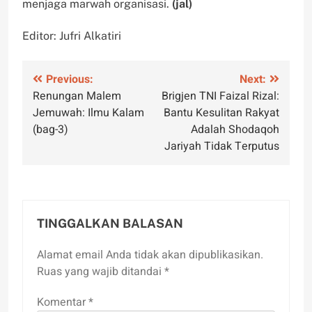
menjaga marwah organisasi.
(jal)
Editor: Jufri Alkatiri
Navigasi
Previous:
Next:
Renungan Malem
Brigjen TNI Faizal Rizal:
pos
Jemuwah: Ilmu Kalam
Bantu Kesulitan Rakyat
(bag-3)
Adalah Shodaqoh
Jariyah Tidak Terputus
TINGGALKAN BALASAN
Alamat email Anda tidak akan dipublikasikan.
Ruas yang wajib ditandai
*
Komentar
*