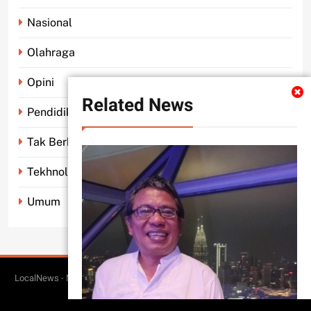
Nasional
Olahraga
Opini
Related News
Pendidikan
Tak Berkategori
Tekhnologi
Umum
LocalNews - Modern WordPress Theme. All Rights Reserved 2026.. Free
BlazeThemes
Theme By
.