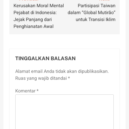
Navigasi
Kerusakan Moral Mental
Partisipasi Taiwan
pos
Pejabat di Indonesia:
dalam “Global Mutirão”
Jejak Panjang dari
untuk Transisi Iklim
Penghianatan Awal
TINGGALKAN BALASAN
Alamat email Anda tidak akan dipublikasikan.
Ruas yang wajib ditandai
*
Komentar
*