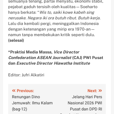
semuanya tenang, partai menyatu, ekonomi stabil,
pejabat gaduh tersisih oleh kualitas—Soeharto
hanya berkata: “
Wis to, saiki kowe kabeh sing
nerusake. Negara iki ora butuh ribut. Butuh kerja.
Lalu dia kembali pergi, meninggalkan Indonesia
dengan ketenangan yang mirip era 1970-an—
namun tanpa membekukan kritik seperti dulu.
(selesai)
*Praktisi Media Massa,
Vice Director
Confederation ASEAN Journalist
(CAJ) PWI Pusat
dan
Executive Director Hiawatha Institute
Editor: Jufri Alkatiri
Navigasi
Previous:
Next:
Renungan Dino
Jelang Hari Pers
pos
Jemuwah: Ilmu Kalam
Nasional 2026 PWI
(bag-12)
Pusat dan DPD RI