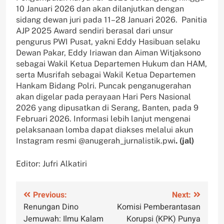
10 Januari 2026 dan akan dilanjutkan dengan
sidang dewan juri pada 11–28 Januari 2026. Panitia
AJP 2025 Award sendiri berasal dari unsur
pengurus PWI Pusat, yakni Eddy Hasibuan selaku
Dewan Pakar, Eddy Iriawan dan Aiman Witjaksono
sebagai Wakil Ketua Departemen Hukum dan HAM,
serta Musrifah sebagai Wakil Ketua Departemen
Hankam Bidang Polri. Puncak penganugerahan
akan digelar pada perayaan Hari Pers Nasional
2026 yang dipusatkan di Serang, Banten, pada 9
Februari 2026. Informasi lebih lanjut mengenai
pelaksanaan lomba dapat diakses melalui akun
Instagram resmi @anugerah_jurnalistik.pwi
. (jal)
Editor: Jufri Alkatiri
Navigasi
Previous:
Next:
Renungan Dino
Komisi Pemberantasan
pos
Jemuwah: Ilmu Kalam
Korupsi (KPK) Punya