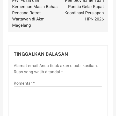
PWI Pusat dan
Pemprov Banten dan
pos
Kemenhan Masih Bahas
Panitia Gelar Rapat
Rencana Retret
Koordinasi Persiapan
Wartawan di Akmil
HPN 2026
Magelang
TINGGALKAN BALASAN
Alamat email Anda tidak akan dipublikasikan.
Ruas yang wajib ditandai
*
Komentar
*