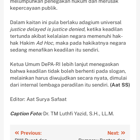
melumpuhkan penegakan hukum dan merusak
kepercayaan publik.
Dalam kaitan ini pula berlaku adagium universal
justice delayed is justice denied
, ketika keadilan
tertunda akibat kelalaian negara memenuhi hak-
hak Hakim
Ad Hoc
, maka pada hakikatnya negara
sedang menafikan keadilan itu sendiri.
Ketua Umum DePA-RI lebih lanjut menegaskan
bahwa keadilan tidak boleh berhenti pada slogan,
melainkan harus diwujudkan secara nyata, dimulai
dari internal lembaga peradilan itu sendiri.
(Aat SS)
Editor: Aat Surya Safaat
Caption Foto:
Dr. TM Luthfi Yazid, S.H., LL.M.
Navigasi
Previous:
Next: