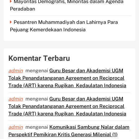
Mayoritas Demografis, Minoritas dalam Agenda
Peradaban
Pesantren Muhammadiyah dan Lahirnya Para
Pejuang Kemerdekaan Indonesia
Komentar Terbaru
admin
mengenai
Guru Besar dan Akademisi UGM
Tolak Penandatanganan Agreement on Reciprocal
Trade (ART) karena Rugikan Kedaulatan Indonesia
admin
mengenai
Guru Besar dan Akademisi UGM
Tolak Penandatanganan Agreement on Reciprocal
Trade (ART) karena Rugikan Kedaulatan Indonesia
admin
mengenai
Komunikasi Sambung Nalar dalam
Perspektif Pemikiran Kritis Generasi Milenial (1)