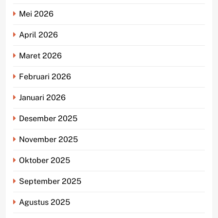
Mei 2026
April 2026
Maret 2026
Februari 2026
Januari 2026
Desember 2025
November 2025
Oktober 2025
September 2025
Agustus 2025