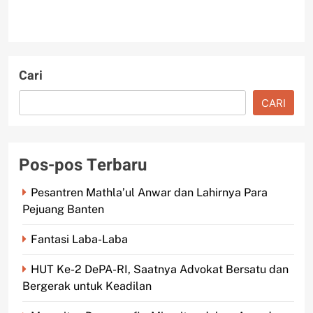
Cari
CARI
Pos-pos Terbaru
Pesantren Mathla’ul Anwar dan Lahirnya Para
Pejuang Banten
Fantasi Laba-Laba
HUT Ke-2 DePA-RI, Saatnya Advokat Bersatu dan
Bergerak untuk Keadilan