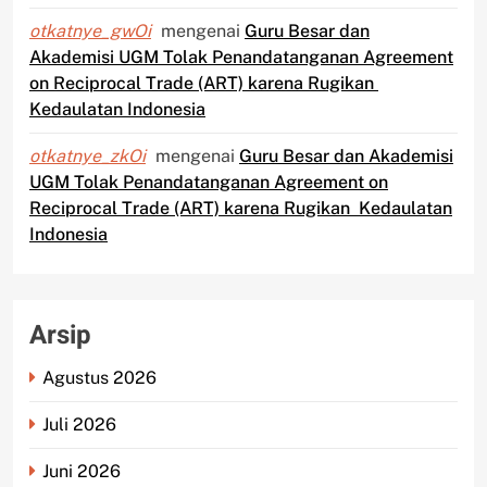
otkatnye_gwOi
mengenai
Guru Besar dan
Akademisi UGM Tolak Penandatanganan Agreement
on Reciprocal Trade (ART) karena Rugikan
Kedaulatan Indonesia
otkatnye_zkOi
mengenai
Guru Besar dan Akademisi
UGM Tolak Penandatanganan Agreement on
Reciprocal Trade (ART) karena Rugikan Kedaulatan
Indonesia
Arsip
Agustus 2026
Juli 2026
Juni 2026