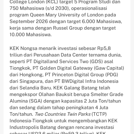
College London (KCL) target 5 Program Studi dan
750 Mahasiswa (s/d 2030), operasionalisasi
program Queen Mary University of London pada
September 2026 dengan target 6.000 Mahasiswa,
kerja sama dengan Russel Group dengan target
10.000 Mahasiswa.
KEK Nongsa menarik investasi sebesar Rp5,8
triliun dari Perusahaan Data Center ternama dunia,
seperti PT Digitalland Services Two (GDS) asal
Tiongkok, PT Golden Digital Gateway (Gaw Capital)
dari Hongkong, PT Princeton Digital Group (PDG)
dari Singapura, dan PT BWDigital Infra Indonesia
dari Selandia Baru. KEK Galang Batang telah
mengekspor Olahan Bauksit berupa Smelter Grade
Alumina (SGA) dengan kapasitas 2 Juta Ton/tahun
dan sedang dalam tahap peningkatan 4 Juta
Ton/tahun.
Two Countries Twin Parks
(TCTP)
Indonesia-Tiongkok untuk mengembangkan KEK
Industropolis Batang dengan rencana investasi
sebesar USD3,6 miliar (Rp59,3 triliun). KEK