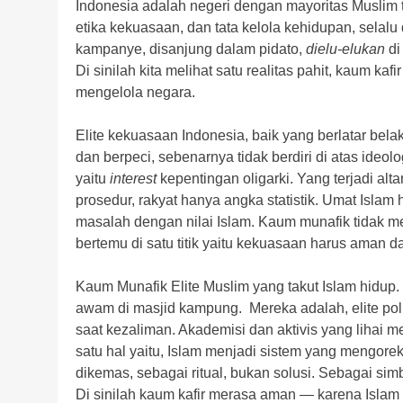
Indonesia adalah negeri dengan mayoritas Muslim t
etika kekuasaan, dan tata kelola kehidupan, selalu
kampanye, disanjung dalam pidato,
dielu-elukan
d
Di sinilah kita melihat satu realitas pahit, kaum kaf
mengelola negara.
Elite kekuasaan Indonesia, baik yang berlatar bela
dan berpeci, sebenarnya tidak berdiri di atas ideol
yaitu
interest
kepentingan oligarki. Yang terjadi alt
prosedur, rakyat hanya angka statistik. Umat Islam h
masalah dengan nilai Islam. Kaum munafik tidak m
bertemu di satu titik yaitu kekuasaan harus aman dar
Kaum Munafik Elite Muslim yang takut Islam hidup
awam di masjid kampung. Mereka adalah, elite poli
saat kezaliman. Akademisi dan aktivis yang lihai m
satu hal yaitu, Islam menjadi sistem yang mengor
dikemas, sebagai ritual, bukan solusi. Sebagai sim
Di sinilah kaum kafir merasa aman — karena Islam 