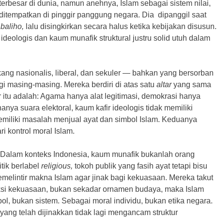
erbesar di dunia, namun anehnya, Islam sebagai sistem nilai,
 ditempatkan di pinggir panggung negara. Dia dipanggil saat
i
baliho,
lalu disingkirkan secara halus ketika kebijakan disusun.
ir ideologis dan kaum munafik struktural justru solid utuh dalam
kang nasionalis, liberal, dan sekuler — bahkan yang bersorban
ogi masing-masing. Mereka berdiri di atas satu
altar
yang sama
ar itu adalah: Agama hanya alat legitimasi, demokrasi hanya
anya suara elektoral, kaum kafir ideologis tidak memiliki
emiliki masalah menjual ayat dan simbol Islam. Keduanya
i kontrol moral Islam.
. Dalam konteks Indonesia, kaum munafik bukanlah orang
tik berlabel
religious,
tokoh publik yang fasih ayat tetapi bisu
emelintir makna Islam agar jinak bagi kekuasaan. Mereka takut
eksi kekuasaan, bukan sekadar ornamen budaya, maka Islam
bol, bukan sistem. Sebagai moral individu, bukan etika negara.
yang telah dijinakkan tidak lagi mengancam struktur