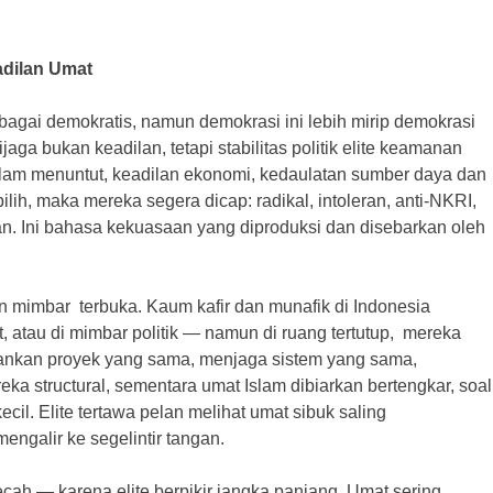
adilan Umat
bagai demokratis, namun demokrasi ini lebih mirip demokrasi
ga bukan keadilan, tetapi stabilitas politik elite keamanan
slam menuntut, keadilan ekonomi, kedaulatan sumber daya dan
ih, maka mereka segera dicap: radikal, intoleran, anti-NKRI,
n. Ini bahasa kekuasaan yang diproduksi dan disebarkan oleh
an mimbar terbuka. Kaum kafir dan munafik di Indonesia
, atau di mimbar politik — namun di ruang tertutup, mereka
nkan proyek yang sama, menjaga sistem yang sama,
 structural, sementara umat Islam dibiarkan bertengkar, soal
cil. Elite tertawa pelan melihat umat sibuk saling
ngalir ke segelintir tangan.
ah — karena elite berpikir jangka panjang. Umat sering