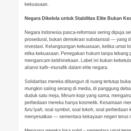
kekuasaan.
Negara Dikelola untuk Stabilitas Elite Bukan Ke
Negara Indonesia pasca-reformasi sering dipuja se
prosedural, bukan demokrasi substansial — yang dija
investasi. Kelangsungan kekuasaan, ketika umat I
etika kekuasaan. Penegakan hukum tanpa tebang pil
mengancam kebhinekaan. Label ini bukan kebetula
aliansi kafir–munafik dalam elite negara.
Solidaritas mereka dibangun di ruang tertutup buk
mungkin saling serang di media, di panggung debat
duduk satu meja, Minum kopi yang sama, mengama
perbedaan mereka hanya kosmetik. Kesamaan mereka
furu’iyah,
soal symbol, soal tokoh, soal perbedaan ke
menyesatkan — sementara kekayaan negeri terus me
Mengapa mereka bisa solid – sementara umat terpec