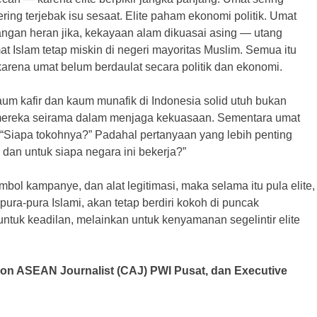
ring terjebak isu sesaat. Elite paham ekonomi politik. Umat
angan heran jika, kekayaan alam dikuasai asing — utang
Islam tetap miskin di negeri mayoritas Muslim. Semua itu
 karena umat belum berdaulat secara politik dan ekonomi.
aum kafir dan kaum munafik di Indonesia solid utuh bukan
 mereka seirama dalam menjaga kekuasaan. Sementara umat
 “Siapa tokohnya?” Padahal pertanyaan yang lebih penting
 dan untuk siapa negara ini bekerja?”
mbol kampanye, dan alat legitimasi, maka selama itu pula elite,
ura-pura Islami, akan tetap berdiri kokoh di puncak
ntuk keadilan, melainkan untuk kenyamanan segelintir elite
tion ASEAN Journalist (CAJ) PWI Pusat, dan Executive