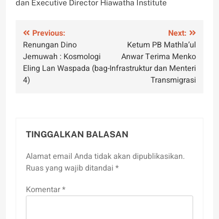
dan Executive Director Hiawatha Institute
Navigasi
Previous:
Next:
Renungan Dino
Ketum PB Mathla’ul
pos
Jemuwah : Kosmologi
Anwar Terima Menko
Eling Lan Waspada (bag-
Infrastruktur dan Menteri
4)
Transmigrasi
TINGGALKAN BALASAN
Alamat email Anda tidak akan dipublikasikan.
Ruas yang wajib ditandai
*
Komentar
*