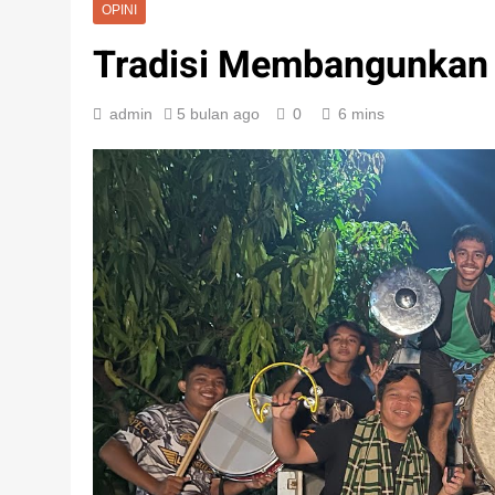
OPINI
Tradisi Membangunkan 
admin
5 bulan ago
0
6 mins