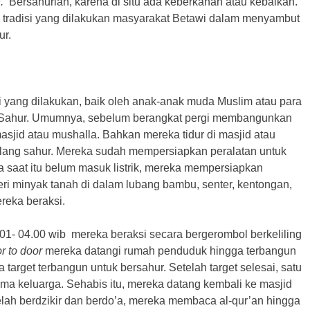
.
Bersahurlah, karena di situ ada keberkahan atau kebaikan.
ah tradisi yang dilakukan masyarakat Betawi dalam menyambut
r.
si yang dilakukan, baik oleh anak-anak muda Muslim atau para
Sahur. Umumnya, sebelum berangkat pergi membangunkan
asjid atau mushalla. Bahkan mereka tidur di masjid atau
ang sahur. Mereka sudah mempersiapkan peralatan untuk
saat itu belum masuk listrik, mereka mempersiapkan
beri minyak tanah di dalam lubang bambu, senter, kentongan,
reka beraksi.
01- 04.00 wib mereka beraksi secara bergerombol berkeliling
r to door
mereka datangi rumah penduduk hingga terbangun
target terbangun untuk bersahur. Setelah target selesai, satu
ma keluarga. Sehabis itu, mereka datang kembali ke masjid
elah berdzikir dan berdo’a, mereka membaca al-qur’an hingga