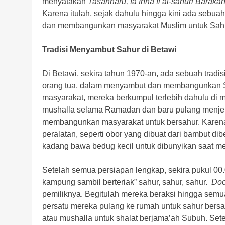
menyatakan
Tasahharu, fa Inna fi al-sahuri Barakah
Karena itulah, sejak dahulu hingga kini ada sebu
dan membangunkan masyarakat Muslim untuk Sahu
Tradisi Menyambut Sahur di Betawi
Di Betawi, sekira tahun 1970-an, ada sebuah tradi
orang tua, dalam menyambut dan membangunkan 
masyarakat, mereka berkumpul terlebih dahulu di m
mushalla selama Ramadan dan baru pulang menjel
membangunkan masyarakat untuk bersahur. Karena 
peralatan, seperti obor yang dibuat dari bambut di
kadang bawa bedug kecil untuk dibunyikan saat me
Setelah semua persiapan lengkap, sekira pukul 00.
kampung sambil berteriak” sahur, sahur, sahur.
Doo
pemiliknya. Begitulah mereka beraksi hingga semua 
persatu mereka pulang ke rumah untuk sahur bersa
atau mushalla untuk shalat berjama’ah Subuh. Set