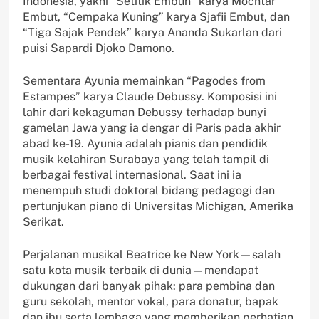
Indonesia, yakni “Setitik Embun” karya Mochtar
Embut, “Cempaka Kuning” karya Sjafii Embut, dan
“Tiga Sajak Pendek” karya Ananda Sukarlan dari
puisi Sapardi Djoko Damono.
Sementara Ayunia memainkan “Pagodes from
Estampes” karya Claude Debussy. Komposisi ini
lahir dari kekaguman Debussy terhadap bunyi
gamelan Jawa yang ia dengar di Paris pada akhir
abad ke-19. Ayunia adalah pianis dan pendidik
musik kelahiran Surabaya yang telah tampil di
berbagai festival internasional. Saat ini ia
menempuh studi doktoral bidang pedagogi dan
pertunjukan piano di Universitas Michigan, Amerika
Serikat.
Perjalanan musikal Beatrice ke New York—salah
satu kota musik terbaik di dunia—mendapat
dukungan dari banyak pihak: para pembina dan
guru sekolah, mentor vokal, para donatur, bapak
dan ibu serta lembaga yang memberikan perhatian