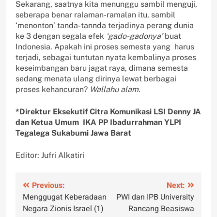
Sekarang, saatnya kita menunggu sambil menguji,
seberapa benar ralaman-ramalan itu, sambil
‘menonton’ tanda-tannda terjadinya perang dunia
ke 3 dengan segala efek
‘gado-gadonya’
buat
Indonesia. Apakah ini proses semesta yang harus
terjadi, sebagai tuntutan nyata kembalinya proses
keseimbangan baru jagat raya, dimana semesta
sedang menata ulang dirinya lewat berbagai
proses kehancuran?
Wallahu alam.
*Direktur Eksekutif Citra Komunikasi LSI Denny JA
dan Ketua Umum IKA PP Ibadurrahman YLPI
Tegalega Sukabumi Jawa Barat
Editor: Jufri Alkatiri
Navigasi
Previous:
Next:
Menggugat Keberadaan
PWI dan IPB University
pos
Negara Zionis Israel (1)
Rancang Beasiswa