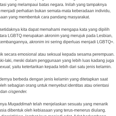
tasi yang melampaui batas negara. Inilah yang tampaknya
 menjadi perhatian bukan semata-mata keberadaan individu,
asaan yang membentuk cara pandang masyarakat.
 setidaknya kita dapat memahami mengapa kata yang dipilih
ara LGBTQ merupakan akronim yang merujuk pada Lesbian,
rkembangannya, akronim ini sering diperluas menjadi LGBTQ+.
rik secara emosional atau seksual kepada sesama perempuan.
laki-laki, meski dalam penggunaan yang lebih luas kadang juga
exual,
yaitu ketertarikan kepada lebih dari satu jenis kelamin.
dernya berbeda dengan jenis kelamin yang ditetapkan saat
oleh sebagian orang untuk menyebut identitas atau orientasi
l dan
cisgender.
anya
Muqaddimah
telah menjelaskan sesuatu yang menarik
sia dibentuk oleh kebiasaan yang terus-menerus diulang.