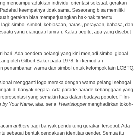
ring mencampuradukkan individu, orientasi seksual, gerakan
. Padahal keempatnya tidak sama. Seseorang bisa memiliki
Sebuah gerakan bisa memperjuangkan hak-hak tertentu.
agi: simbol-simbol, kebiasaan, narasi, perayaan, bahasa, dan
esuatu yang dianggap lumrah. Kalau begitu, apa yang disebut
i-hari. Ada bendera pelangi yang kini menjadi simbol global
ncang oleh Gilbert Baker pada 1978. Ini kemudian
 penambahan warna dan simbol untuk kelompok lain LGBTQ.
nasional mengganti logo mereka dengan warna pelangi sebagai
ringati di banyak negara. Ada parade-parade kebanggaan yang
i representasi yang semakin luas dalam budaya populer. Film-
e by Your Name
, atau serial
Heartstopper
menghadirkan tokoh-
emacam
anthem
bagi banyak pendukung gerakan tersebut. Ada
tu sebagai bentuk pengakuan identitas gender. Semua itu