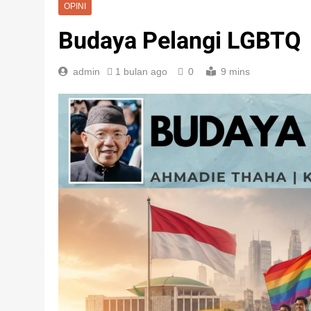
OPINI
Budaya Pelangi LGBTQ
admin
1 bulan ago
0
9 mins