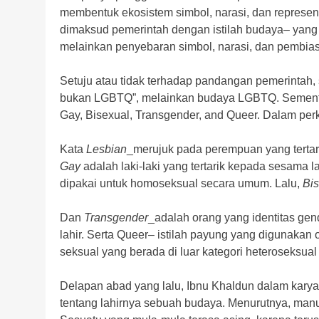
membentuk ekosistem simbol, narasi, dan represen
dimaksud pemerintah dengan istilah budaya– yang
melainkan penyebaran simbol, narasi, dan pembi
Setuju atau tidak terhadap pandangan pemerintah,
bukan LGBTQ”, melainkan budaya LGBTQ. Sement
Gay, Bisexual, Transgender, and Queer. Dalam pe
Kata
Lesbian
_merujuk pada perempuan yang terta
Gay
adalah laki-laki yang tertarik kepada sesama 
dipakai untuk homoseksual secara umum. Lalu,
Bis
Dan
Transgender
_adalah orang yang identitas gen
lahir. Serta Queer– istilah payung yang digunakan 
seksual yang berada di luar kategori heteroseksua
Delapan abad yang lalu, Ibnu Khaldun dalam kary
tentang lahirnya sebuah budaya. Menurutnya, manu