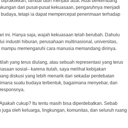
 dipraktikkan, lambat laun menjadi adat. Adat berkembang
kungan dari pusat-pusat kekuasaan, pengaruhnya menjadi
 budaya, tetapi ia dapat mempercepat penerimaan terhadap
ari ini. Hanya saja, wajah kekuasaan telah berubah. Dahulu
ui industri hiburan, perusahaan multinasional, universitas,
ng mampu memengaruhi cara manusia memandang dirinya.
lah yang terus diulang, atau sebuah representasi yang terus
iasaan sosial– karena itulah, saya melihat kebijakan
g diskusi yang lebih menarik dari sekadar perdebatan
imana suatu budaya terbentuk, bagaimana menyebar, dan
eresponsnya.
Apakah cukup? Itu tentu masih bisa diperdebatkan. Sebab
 juga oleh keluarga, lingkungan, komunitas, dan seluruh ruang