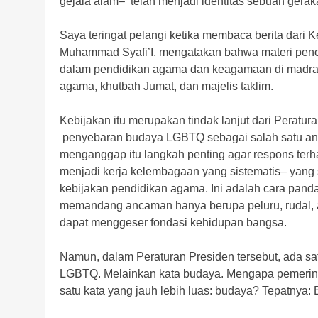
gejala alam– telah menjadi identitas sebuah ge
Saya teringat pelangi ketika membaca berita dari
Muhammad Syafi’I, mengatakan bahwa materi pe
dalam pendidikan agama dan keagamaan di madras
agama, khutbah Jumat, dan majelis taklim.
Kebijakan itu merupakan tindak lanjut dari Pera
penyebaran budaya LGBTQ sebagai salah satu an
menganggap itu langkah penting agar respons terh
menjadi kerja kelembagaan yang sistematis– yan
kebijakan pendidikan agama. Ini adalah cara panda
memandang ancaman hanya berupa peluru, rudal, atau
dapat menggeser fondasi kehidupan bangsa.
Namun, dalam Peraturan Presiden tersebut, ada sa
LGBTQ. Melainkan kata budaya. Mengapa pemerin
satu kata yang jauh lebih luas: budaya? Tepatny