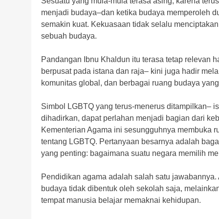
Sesuatu yang mula-mula terasa asing, karena terus
menjadi budaya–dan ketika budaya memperoleh du
semakin kuat. Kekuasaan tidak selalu menciptakan
sebuah budaya.
Pandangan Ibnu Khaldun itu terasa tetap relevan h
berpusat pada istana dan raja– kini juga hadir melal
komunitas global, dan berbagai ruang budaya ya
Simbol LGBTQ yang terus-menerus ditampilkan– isti
dihadirkan, dapat perlahan menjadi bagian dari keb
Kementerian Agama ini sesungguhnya membuka ruan
tentang LGBTQ. Pertanyaan besarnya adalah baga
yang penting: bagaimana suatu negara memilih m
Pendidikan agama adalah salah satu jawabannya. 
budaya tidak dibentuk oleh sekolah saja, melainkan
tempat manusia belajar memaknai kehidupan.