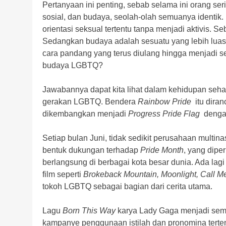
Pertanyaan ini penting, sebab selama ini orang se
sosial, dan budaya, seolah-olah semuanya identik
orientasi seksual tertentu tanpa menjadi aktivis. 
Sedangkan budaya adalah sesuatu yang lebih luas l
cara pandang yang terus diulang hingga menjadi s
budaya LGBTQ?
Jawabannya dapat kita lihat dalam kehidupan sehar
gerakan LGBTQ. Bendera
Rainbow Pride
itu dira
dikembangkan menjadi
Progress Pride Flag
dengan
Setiap bulan Juni, tidak sedikit perusahaan multi
bentuk dukungan terhadap
Pride Month
, yang dipe
berlangsung di berbagai kota besar dunia. Ada lag
film seperti
Brokeback Mountain,
Moonlight,
Call M
tokoh LGBTQ sebagai bagian dari cerita utama.
Lagu
Born This Way
karya Lady Gaga menjadi s
kampanye penggunaan istilah dan pronomina terten