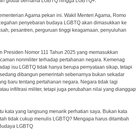
rakan global bernama LGBTQ hingga LGBTQ+.
 Kementerian Agama pekan ini. Wakil Menteri Agama, Romo
ncegahan penyebaran budaya LGBTQ akan dimasukkan ke
ah, pesantren, perguruan tinggi keagamaan, penyuluhan
turan Presiden Nomor 111 Tahun 2025 yang memasukkan
caman nonmiliter terhadap pertahanan negara. Kemenag
adap isu LGBTQ tidak hanya berupa pernyataan sikap, tetapi
g sedang dibangun pemerintah sebenarnya bukan sekadar
ng baru tentang pertahanan negara. Negara tidak lagi
 infiltrasi militer, tetapi juga perubahan nilai yang dianggap
tu kata yang langsung menarik perhatian saya. Bukan kata
tah tidak cukup menulis LGBTQ? Mengapa harus ditambah
a: Budaya LGBTQ