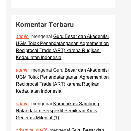
Komentar Terbaru
mengenai
Guru Besar dan Akademisi
admin
UGM Tolak Penandatanganan Agreement on
Reciprocal Trade (ART) karena Rugikan
Kedaulatan Indonesia
mengenai
Guru Besar dan Akademisi
admin
UGM Tolak Penandatanganan Agreement on
Reciprocal Trade (ART) karena Rugikan
Kedaulatan Indonesia
mengenai
Komunikasi Sambung
admin
Nalar dalam Perspektif Pemikiran Kritis
Generasi Milenial (1)
mengenai
Guru Besar dan
otkatnye_gwOi