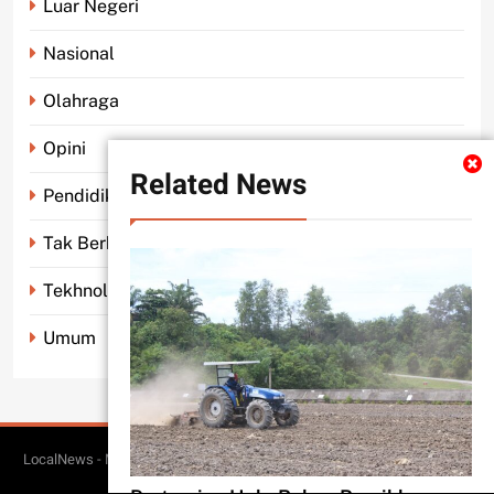
Luar Negeri
Nasional
Olahraga
Opini
Related News
Pendidikan
Tak Berkategori
Tekhnologi
Umum
LocalNews - Modern WordPress Theme. All Rights Reserved 2026.. Free
BlazeThemes
Theme By
.