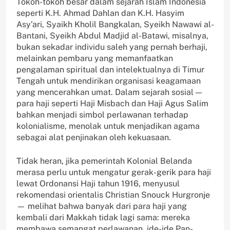
Tokoh-tokoh besar dalam sejarah Islam Indonesia
seperti K.H. Ahmad Dahlan dan K.H. Hasyim
Asy’ari, Syaikh Kholil Bangkalan, Syeikh Nawawi al-
Bantani, Syeikh Abdul Madjid al-Batawi, misalnya,
bukan sekadar individu saleh yang pernah berhaji,
melainkan pembaru yang memanfaatkan
pengalaman spiritual dan intelektualnya di Timur
Tengah untuk mendirikan organisasi keagamaan
yang mencerahkan umat. Dalam sejarah sosial —
para haji seperti Haji Misbach dan Haji Agus Salim
bahkan menjadi simbol perlawanan terhadap
kolonialisme, menolak untuk menjadikan agama
sebagai alat penjinakan oleh kekuasaan.
Tidak heran, jika pemerintah Kolonial Belanda
merasa perlu untuk mengatur gerak-gerik para haji
lewat Ordonansi Haji tahun 1916, menyusul
rekomendasi orientalis Christian Snouck Hurgronje
— melihat bahwa banyak dari para haji yang
kembali dari Makkah tidak lagi sama: mereka
membawa semangat perlawanan, ide-ide Pan-