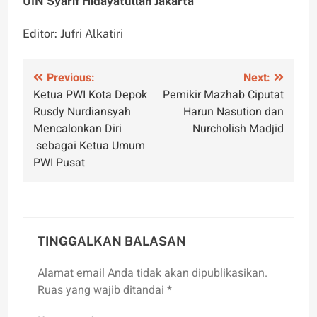
UIN Syarif Hidayatullah Jakarta
Editor: Jufri Alkatiri
Navigasi
Previous:
Next:
Ketua PWI Kota Depok
Pemikir Mazhab Ciputat
pos
Rusdy Nurdiansyah
Harun Nasution dan
Mencalonkan Diri
Nurcholish Madjid
sebagai Ketua Umum
PWI Pusat
TINGGALKAN BALASAN
Alamat email Anda tidak akan dipublikasikan.
Ruas yang wajib ditandai
*