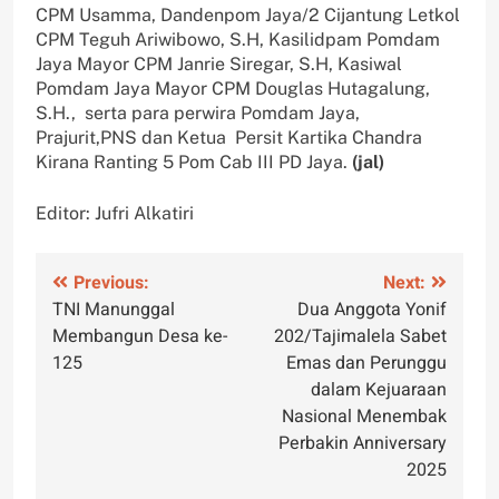
CPM Usamma, Dandenpom Jaya/2 Cijantung Letkol
CPM Teguh Ariwibowo, S.H, Kasilidpam Pomdam
Jaya Mayor CPM Janrie Siregar, S.H, Kasiwal
Pomdam Jaya Mayor CPM Douglas Hutagalung,
S.H., serta para perwira Pomdam Jaya,
Prajurit,PNS dan Ketua Persit Kartika Chandra
Kirana Ranting 5 Pom Cab III PD Jaya.
(jal)
Editor: Jufri Alkatiri
Navigasi
Previous:
Next:
TNI Manunggal
Dua Anggota Yonif
pos
Membangun Desa ke-
202/Tajimalela Sabet
125
Emas dan Perunggu
dalam Kejuaraan
Nasional Menembak
Perbakin Anniversary
2025