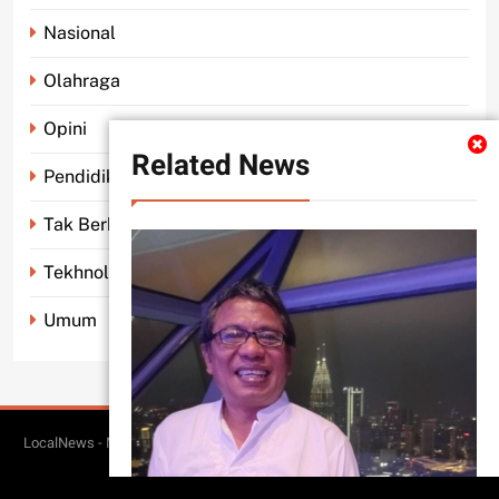
Nasional
Olahraga
Opini
Related News
Pendidikan
Tak Berkategori
Tekhnologi
Umum
LocalNews - Modern WordPress Theme. All Rights Reserved 2026.. Free
BlazeThemes
Theme By
.