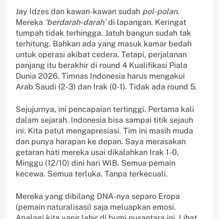
Jay Idzes dan kawan-kawan sudah
pol-polan
.
Mereka
‘berdarah-darah’
di lapangan. Keringat
tumpah tidak terhingga. Jatuh bangun sudah tak
terhitung. Bahkan ada yang masuk kamar bedah
untuk operasi akibat cedera. Tetapi, perjalanan
panjang itu berakhir di round 4 Kualifikasi Piala
Dunia 2026. Timnas Indonesia harus mengakui
Arab Saudi (2-3) dan Irak (0-1). Tidak ada round 5.
Sejujurnya, ini pencapaian tertinggi. Pertama kali
dalam sejarah. Indonesia bisa sampai titik sejauh
ini. Kita patut mengapresiasi. Tim ini masih muda
dan punya harapan ke depan. Saya merasakan
getaran hati mereka usai dikalahkan Irak 1-0,
Minggu (12/10) dini hari WIB. Semua pemain
kecewa. Semua terluka. Tanpa terkecuali.
Mereka yang dibilang DNA-nya separo Eropa
(pemain naturalisasi) saja meluapkan emosi.
Apalagi kita yang lahir di bumi nusantara ini. Lihat