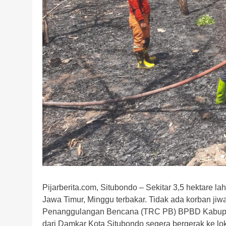
Pijarberita.com, Situbondo – Sekitar 3,5 hektare
Jawa Timur, Minggu terbakar. Tidak ada korban jiw
Penanggulangan Bencana (TRC PB) BPBD Kabupate
dari Damkar Kota Situbondo segera bergerak ke l