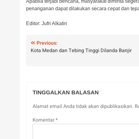
Apabila terjadi bencana, masyarakat diminta seg
penanganan dapat dilakukan secara cepat dan tep
Editor: Jufri Alkatiri
Navigasi
Previous:
Kota Medan dan Tebing Tinggi Dilanda Banjir
pos
TINGGALKAN BALASAN
Alamat email Anda tidak akan dipublikasikan.
R
Komentar
*