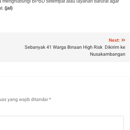
era menghubungi BPBD setempat atau layanan darurat agar
at.
(jal)
Next:
Sebanyak 41 Warga Binaan High Risk Dikirim ke
Nusakambangan
uas yang wajib ditandai
*