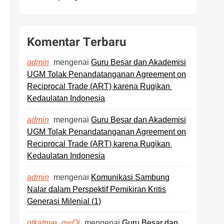
Komentar Terbaru
mengenai
Guru Besar dan Akademisi
admin
UGM Tolak Penandatanganan Agreement on
Reciprocal Trade (ART) karena Rugikan
Kedaulatan Indonesia
mengenai
Guru Besar dan Akademisi
admin
UGM Tolak Penandatanganan Agreement on
Reciprocal Trade (ART) karena Rugikan
Kedaulatan Indonesia
mengenai
Komunikasi Sambung
admin
Nalar dalam Perspektif Pemikiran Kritis
Generasi Milenial (1)
mengenai
Guru Besar dan
otkatnye_gwOi