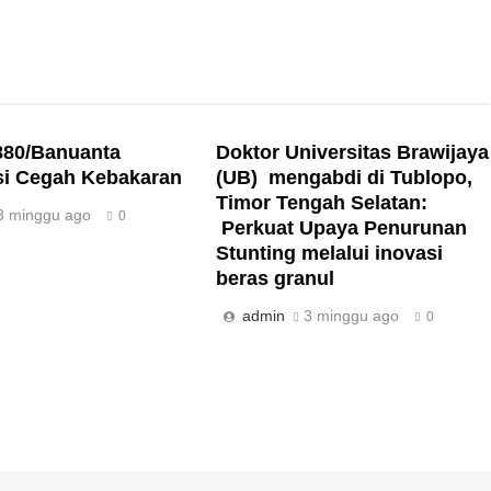
880/Banuanta
Doktor Universitas Brawijaya
si Cegah Kebakaran
(UB) mengabdi di Tublopo,
Timor Tengah Selatan:
3 minggu ago
0
Perkuat Upaya Penurunan
Stunting melalui inovasi
beras granul
admin
3 minggu ago
0