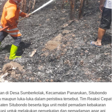
 lahan di Desa Sumberkolak, Kecamatan Panarukan, Situbondo
a maupun luka-luka dalam peristiwa tersebut. Tim Reaksi Cepat
n Situbondo beserta tiga unit mobil pemadam kebakaran
okasi untuk melakukan penyekatan dan pemadaman agar api