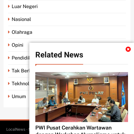
Luar Negeri
Nasional
Olahraga
Opini
Related News
Pendidikan
Tak Berkategori
Tekhnologi
Umum
PWI Pusat Cerahkan Wartawan
LocalNews - Modern WordPress Theme. All Rights Reserved 2026.. Free