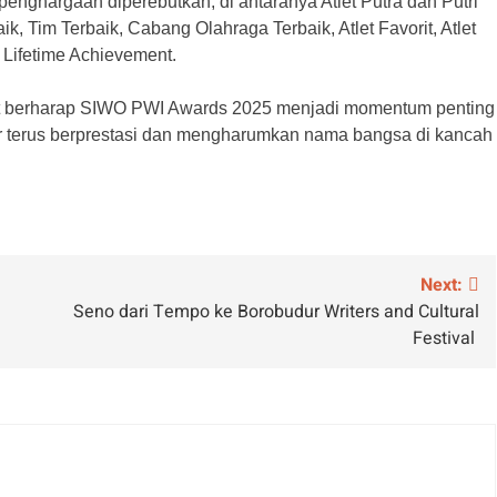
nghargaan diperebutkan, di antaranya Atlet Putra dan Putri
aik, Tim Terbaik, Cabang Olahraga Terbaik, Atlet Favorit, Atlet
ta Lifetime Achievement.
at berharap SIWO PWI Awards 2025 menjadi momentum penting
r terus berprestasi dan mengharumkan nama bangsa di kancah
Next:
Seno dari Tempo ke Borobudur Writers and Cultural
Festival