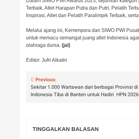
Dalam SIWO PWI Awards 2025, sejumlah kategori pe
Terbaik, Atlet Harapan Putra dan Putri, Pelatih Terb
Inspirasi, Atlet dan Pelatih Paralimpik Terbaik, ser
Melalui ajang ini, Kemenpora dan SIWO PWI Pus
untuk memacu semangat juang atlet Indonesia aga
olahraga dunia.
(jal)
Editor: Jufri Alkatiri
Navigasi
Previous:
Sekitar 1.000 Wartawan dari berbagai Provinsi di
pos
Indonesia Tiba di Banten untuk Hadiri HPN 2026
TINGGALKAN BALASAN