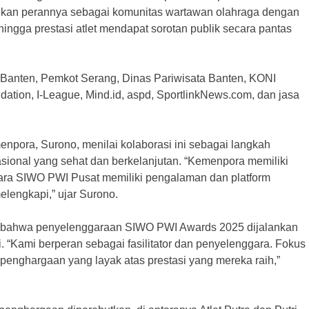
kan perannya sebagai komunitas wartawan olahraga dengan
hingga prestasi atlet mendapat sorotan publik secara pantas
i Banten, Pemkot Serang, Dinas Pariwisata Banten, KONI
ation, I-League, Mind.id, aspd, SportlinkNews.com, dan jasa
npora, Surono, menilai kolaborasi ini sebagai langkah
sional yang sehat dan berkelanjutan. “Kemenpora memiliki
tara SIWO PWI Pusat memiliki pengalaman dan platform
elengkapi,” ujar Surono.
 bahwa penyelenggaraan SIWO PWI Awards 2025 dijalankan
gi. “Kami berperan sebagai fasilitator dan penyelenggara. Fokus
enghargaan yang layak atas prestasi yang mereka raih,”