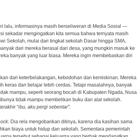
ari lalu, informasinya masih berseliweran di Media Sosial —
si sekadar mengingatkan kita semua bahwa ternyata masih
wi Sekolah, mulai dari tingkat sekolah Dasar hingga SMA,
banyak dari mereka berasal dari desa, yang mungkin masuk ke
mereka banyak yang luar biasa. Mereka ingin membebaskan diri
kan dari keterbelakangan, kebodohan dan kemiskinan. Mereka
bih keras dan belajar lebih cerdas. Tetapi masalahnya, banyak
 tidak mampu, seperti seorang bocah di Kabupaten Ngada, Nusa
 ibunya tidak mampu membelikan buku dan alat sekolah.
erakhir “
ibu, aku pergi sebentar”.
hock
. Dia rela mengobankan ditinya, karena dia kasihan sama
kan biaya untuk hidup dan sekolah. Sementara pemerintah
uarga tersebut sebagai keluarga yang berhak mendapatkan