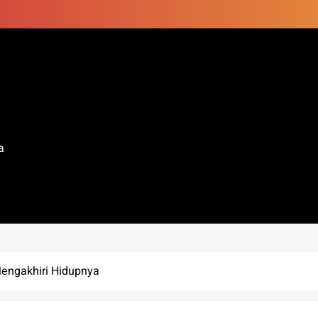
a
engakhiri Hidupnya