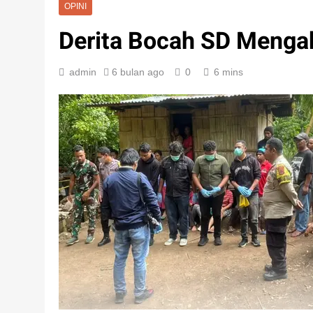
OPINI
Derita Bocah SD Mengak
admin
6 bulan ago
0
6 mins