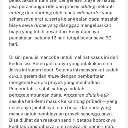
pihak Jaksa antara lain pengenaan biaya terhadap
jasa perancangan ide dan proses
editing
meliputi
cutting
dan
dubbing
oleh pihak
videografer
yang
seharusnya gratis, serta kejanggalan pada masalah
biaya sewa
drone
yang dianggap mengeluarkan
biaya yang lebih besar dari kenyataannya
pemakaian selama 12 hari tetapi bayar sewa 30
hari.
Di sini penulis mencoba untuk melihat kasus ini dari
kedua sisi. Boleh jadi upaya yang dilakukan oleh
Jaksa ini sudah tepat. Selama ini masyarakat sudah
cukup geram dan
muak
dengan pemberitaan
mengenai korupsi proyek yang melibatkan
Pemerintah — salah satunya adalah
penggelembungan dana. Anggaran
diutak-atik
sesuka hati demi masuk ke kantong pribadi — yang
celakanya jumlahnya lebih besar daripada yang
masuk untuk pembiayaan proyek sesungguhnya.
Bisa dilihat dan rasakan sendiri betapa bobroknya
kualitas yang dibiayai oleh anggaran pemerintah.