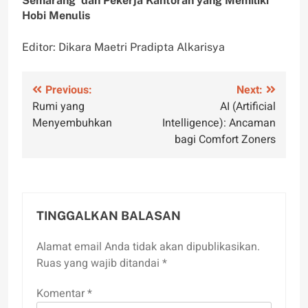
Semarang dan Pekerja Kantoran yang Memiliki
Hobi Menulis
Editor: Dikara Maetri Pradipta Alkarisya
Navigasi
Previous:
Next:
Rumi yang
AI (Artificial
pos
Menyembuhkan
Intelligence): Ancaman
bagi Comfort Zoners
TINGGALKAN BALASAN
Alamat email Anda tidak akan dipublikasikan.
Ruas yang wajib ditandai
*
Komentar
*