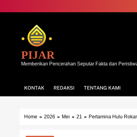
Skip
to
content
PIJAR
Memberikan Pencerahan Seputar Fakta dan Peristiw
KONTAK
REDAKSI
TENTANG KAMI
Home
2026
Mei
21
Pertamina Hulu Rokan