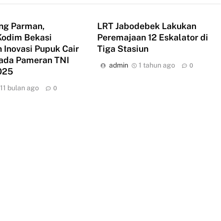
ng Parman,
LRT Jabodebek Lakukan
Kodim Bekasi
Peremajaan 12 Eskalator di
 Inovasi Pupuk Cair
Tiga Stasiun
pada Pameran TNI
admin
1 tahun ago
0
025
11 bulan ago
0