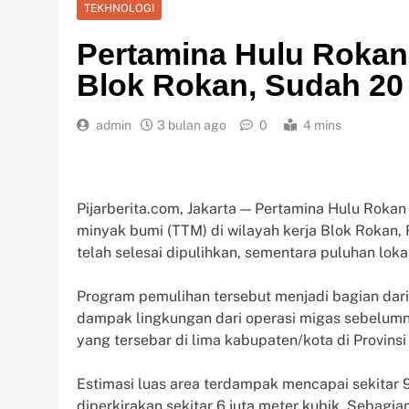
TEKHNOLOGI
Pertamina Hulu Rokan
Blok Rokan, Sudah 20 
admin
3 bulan ago
0
4 mins
Pijarberita.com, Jakarta — Pertamina Hulu Rok
minyak bumi (TTM) di wilayah kerja Blok Rokan, 
telah selesai dipulihkan, sementara puluhan lok
Program pemulihan tersebut menjadi bagian da
dampak lingkungan dari operasi migas sebelumny
yang tersebar di lima kabupaten/kota di Provinsi
Estimasi luas area terdampak mencapai sekitar 
diperkirakan sekitar 6 juta meter kubik. Sebagia