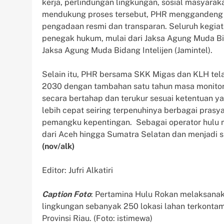
kerja, perlindungan lingkungan, sosial masyarak
mendukung proses tersebut, PHR menggandeng ti
pengadaan resmi dan transparan. Seluruh kegia
penegak hukum, mulai dari Jaksa Agung Muda Bi
Jaksa Agung Muda Bidang Intelijen (Jamintel).
Selain itu, PHR bersama SKK Migas dan KLH te
2030 dengan tambahan satu tahun masa monitor
secara bertahap dan terukur sesuai ketentuan y
lebih cepat seiring terpenuhinya berbagai prasya
pemangku kepentingan. Sebagai operator hulu m
dari Aceh hingga Sumatra Selatan dan menjadi sa
(nov/alk)
Editor: Jufri Alkatiri
Caption Foto
: Pertamina Hulu Rokan melaksana
lingkungan sebanyak 250 lokasi lahan terkontam
Provinsi Riau. (Foto: istimewa)