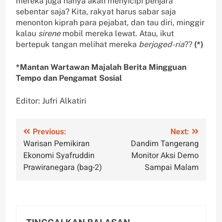
mereka juga hanya akan menyicipi penjara
sebentar saja? Kita, rakyat harus sabar saja
menonton kiprah para pejabat, dan tau diri, minggir
kalau
sirene
mobil mereka lewat. Atau, ikut
bertepuk tangan melihat mereka
berjoged-ria
??
(*)
*Mantan Wartawan Majalah Berita Mingguan
Tempo dan Pengamat Sosial
Editor: Jufri Alkatiri
Navigasi
Previous:
Next:
Warisan Pemikiran
Dandim Tangerang
pos
Ekonomi Syafruddin
Monitor Aksi Demo
Prawiranegara (bag-2)
Sampai Malam