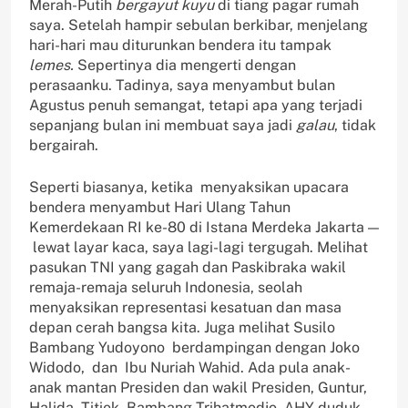
Merah-Putih
bergayut kuyu
di tiang pagar rumah
saya. Setelah hampir sebulan berkibar, menjelang
hari-hari mau diturunkan bendera itu tampak
lemes.
Sepertinya dia mengerti dengan
perasaanku. Tadinya, saya menyambut bulan
Agustus penuh semangat, tetapi apa yang terjadi
sepanjang bulan ini membuat saya jadi
galau
, tidak
bergairah.
Seperti biasanya, ketika menyaksikan upacara
bendera menyambut Hari Ulang Tahun
Kemerdekaan RI ke-80 di Istana Merdeka Jakarta —
lewat layar kaca, saya lagi-lagi tergugah. Melihat
pasukan TNI yang gagah dan Paskibraka wakil
remaja-remaja seluruh Indonesia, seolah
menyaksikan representasi kesatuan dan masa
depan cerah bangsa kita. Juga melihat Susilo
Bambang Yudoyono berdampingan dengan Joko
Widodo, dan Ibu Nuriah Wahid. Ada pula anak-
anak mantan Presiden dan wakil Presiden, Guntur,
Halida, Titiek, Bambang Trihatmodjo, AHY duduk