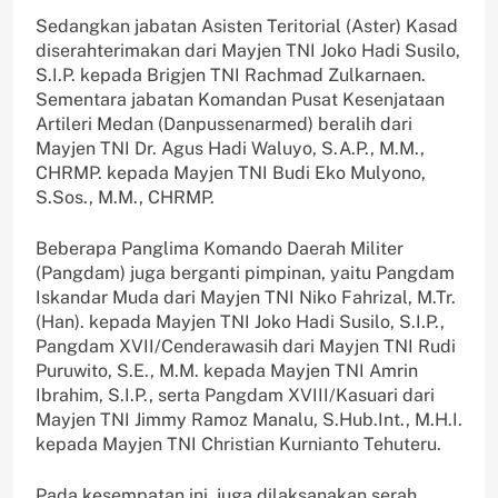
Sedangkan jabatan Asisten Teritorial (Aster) Kasad
diserahterimakan dari Mayjen TNI Joko Hadi Susilo,
S.I.P. kepada Brigjen TNI Rachmad Zulkarnaen.
Sementara jabatan Komandan Pusat Kesenjataan
Artileri Medan (Danpussenarmed) beralih dari
Mayjen TNI Dr. Agus Hadi Waluyo, S.A.P., M.M.,
CHRMP. kepada Mayjen TNI Budi Eko Mulyono,
S.Sos., M.M., CHRMP.
Beberapa Panglima Komando Daerah Militer
(Pangdam) juga berganti pimpinan, yaitu Pangdam
Iskandar Muda dari Mayjen TNI Niko Fahrizal, M.Tr.
(Han). kepada Mayjen TNI Joko Hadi Susilo, S.I.P.,
Pangdam XVII/Cenderawasih dari Mayjen TNI Rudi
Puruwito, S.E., M.M. kepada Mayjen TNI Amrin
Ibrahim, S.I.P., serta Pangdam XVIII/Kasuari dari
Mayjen TNI Jimmy Ramoz Manalu, S.Hub.Int., M.H.I.
kepada Mayjen TNI Christian Kurnianto Tehuteru.
Pada kesempatan ini, juga dilaksanakan serah