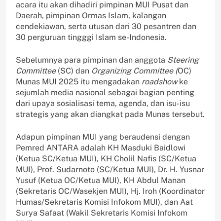
acara itu akan dihadiri pimpinan MUI Pusat dan
Daerah, pimpinan Ormas Islam, kalangan
cendekiawan, serta utusan dari 30 pesantren dan
30 perguruan tingggi Islam se-Indonesia.
Sebelumnya para pimpinan dan anggota
Steering
Committee
(SC) dan
Organizing Committee (
OC)
Munas MUI 2025 itu mengadakan
roadshow
ke
sejumlah media nasional sebagai bagian penting
dari upaya sosialisasi tema, agenda, dan isu-isu
strategis yang akan diangkat pada Munas tersebut.
Adapun pimpinan MUI yang beraudensi dengan
Pemred ANTARA adalah KH Masduki Baidlowi
(Ketua SC/Ketua MUI), KH Cholil Nafis (SC/Ketua
MUI), Prof. Sudarnoto (SC/Ketua MUI), Dr. H. Yusnar
Yusuf (Ketua OC/Ketua MUI), KH Abdul Manan
(Sekretaris OC/Wasekjen MUI), Hj. Iroh (Koordinator
Humas/Sekretaris Komisi Infokom MUI), dan Aat
Surya Safaat (Wakil Sekretaris Komisi Infokom