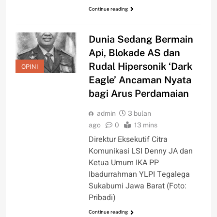
Continue reading
Dunia Sedang Bermain
Api, Blokade AS dan
Rudal Hipersonik ‘Dark
OPINI
Eagle’ Ancaman Nyata
bagi Arus Perdamaian
admin
3 bulan
ago
0
13 mins
Direktur Eksekutif Citra
Komunikasi LSI Denny JA dan
Ketua Umum IKA PP
Ibadurrahman YLPI Tegalega
Sukabumi Jawa Barat (Foto:
Pribadi)
Continue reading