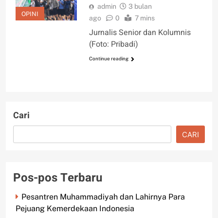
admin
3 bulan
OPINI
ago
0
7 mins
Jurnalis Senior dan Kolumnis
(Foto: Pribadi)
Continue reading
Cari
CARI
Pos-pos Terbaru
Pesantren Muhammadiyah dan Lahirnya Para
Pejuang Kemerdekaan Indonesia