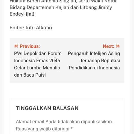
Hukum Baren Antonio Siagian, serta Wakil Ketua
Bidang Departemen Kajian dan Litbang Jimmy
Endey.
(jal)
Editor: Jufri Alkatiri
Navigasi
Previous:
Next:
PWI Depok dan Forum
Pengaruh Intelijen Asing
pos
Indonesia Emas 2045
terhadap Reputasi
Gelar Lomba Menulis
Pendidikan di Indonesia
dan Baca Puisi
TINGGALKAN BALASAN
Alamat email Anda tidak akan dipublikasikan.
Ruas yang wajib ditandai
*